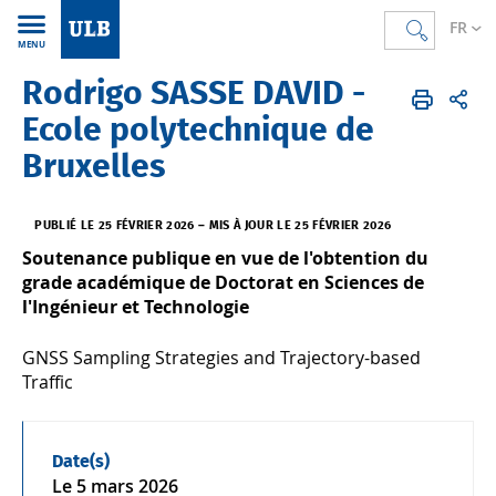
FR
MENU
Rodrigo SASSE DAVID -
Accueil
FR
La Recherche
Devenir chercheur, chercheuse
Doctorat
Ecole polytechnique de
Bruxelles
PUBLIÉ LE 25 FÉVRIER 2026
–
MIS À JOUR LE 25 FÉVRIER 2026
Soutenance publique en vue de l'obtention du
grade académique de Doctorat en Sciences de
l'Ingénieur et Technologie
GNSS Sampling Strategies and Trajectory-based
Traffic
Date(s)
Le
5 mars 2026