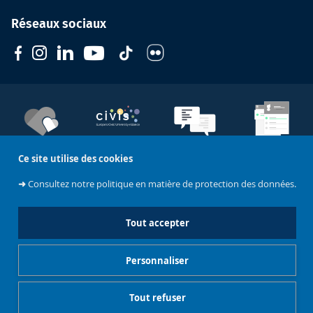
Réseaux sociaux
Soutenez
l'Université
CIVIS
Contacts
Emploi
Ce site utilise des cookies
➜
Consultez notre politique en matière de protection des données.
Mentions légales
Tout accepter
Charte de modération - Réseaux sociaux
Personnaliser
Gestionnaire de cookies
Tout refuser