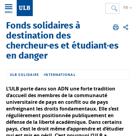
FR
MENU
Fonds solidaires à
Accueil
FR
L'Université
International
Fonds solidaires internationaux
destination des
chercheur·es et étudiant·es
en danger
ULB SOLIDAIRE
INTERNATIONAL
L’ULB porte dans son ADN une forte tradition
d’accueil des membres de la communauté
universitaire de pays en conflit ou de pays
enfreignant les droits fondamentaux. Elle s’est
régulièrement positionnée publiquement en
défense de la liberté académique. Dans certains
pays, c’est le droit même d’apprendre et d’étudier
qui est mis en péril. C’est pourquoi l’ULB a