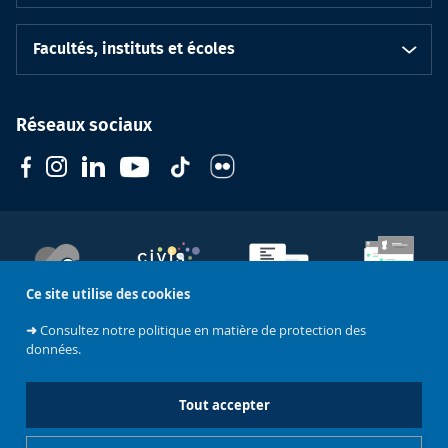
Facultés, instituts et écoles
Réseaux sociaux
Ce site utilise des cookies
Soutenez
l'Université
CIVIS
Contacts
Emploi
➜
Consultez notre politique en matière de protection des
données.
Mentions légales
Tout accepter
Charte de modération - Réseaux sociaux