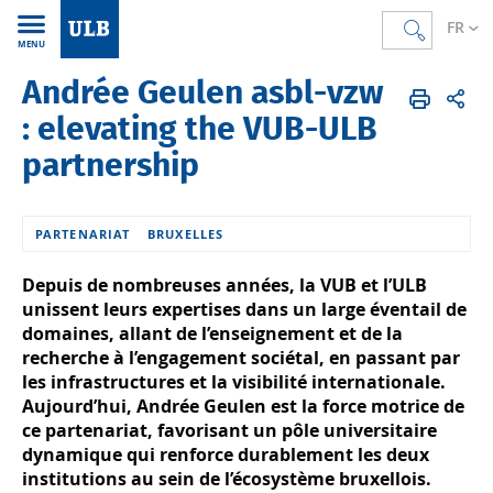
FR
MENU
Andrée Geulen asbl-vzw
Accueil
FR
L'Université
Partenaires et réseaux
Andrée Geulen
: elevating the VUB-ULB
partnership
PARTENARIAT
BRUXELLES
Depuis de nombreuses années, la VUB et l’ULB
unissent leurs expertises dans un large éventail de
domaines, allant de l’enseignement et de la
recherche à l’engagement sociétal, en passant par
les infrastructures et la visibilité internationale.
Aujourd’hui, Andrée Geulen est la force motrice de
ce partenariat, favorisant un pôle universitaire
dynamique qui renforce durablement les deux
institutions au sein de l’écosystème bruxellois.