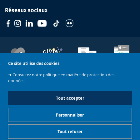
Réseaux sociaux
Ce site utilise des cookies
Soutenez
l'Université
CIVIS
Contacts
Emploi
➜
Consultez notre politique en matière de protection des
données.
Mentions légales
Tout accepter
Charte de modération - Réseaux sociaux
Personnaliser
Gestionnaire de cookies
Tout refuser