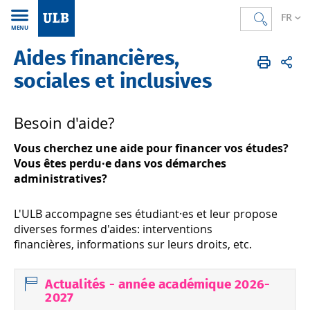
FR
MENU
Aides financières,
Accueil
FR
Étudier
Aides, services et accompagnement
Aides financières, sociales et inclusives
sociales et inclusives
Besoin d'aide?
Vous cherchez une aide pour financer vos études?
Vous êtes perdu·e dans vos démarches
administratives?
L'ULB accompagne ses étudiant·es et leur propose
diverses formes d'aides: interventions
financières, informations sur leurs droits, etc.
Actualités - année académique 2026-
2027