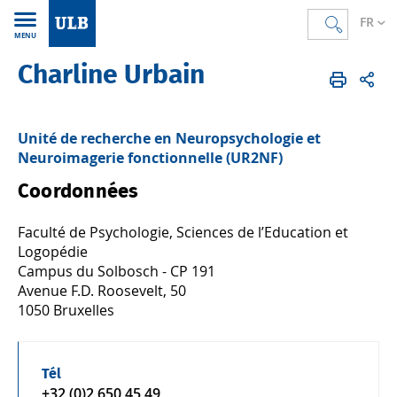
FR
MENU
Charline Urbain
Accueil
FR
Annuaire
Unité de recherche en Neuropsychologie et
Neuroimagerie fonctionnelle (UR2NF)
Coordonnées
Faculté de Psychologie, Sciences de l’Education et
Logopédie
Campus du Solbosch - CP 191
Avenue F.D. Roosevelt, 50
1050 Bruxelles
Tél
+32 (0)2 650 45 49