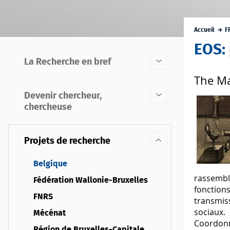
Accueil
F
EOS:
La Recherche en bref
The Ma
Devenir chercheur,
chercheuse
Projets de recherche
Belgique
rassembl
Fédération Wallonie-Bruxelles
fonctions
FNRS
transmiss
sociaux.
Mécénat
Coordonné
Région de Bruxelles-Capitale