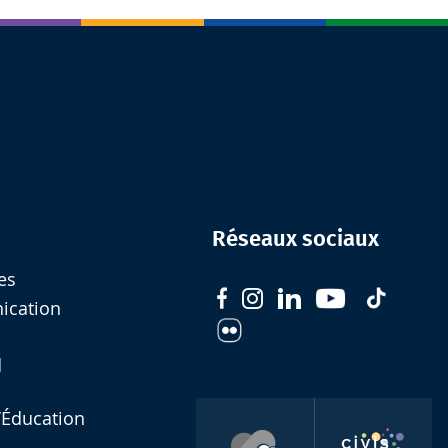
Réseaux sociaux
es
nication
d
l’Éducation