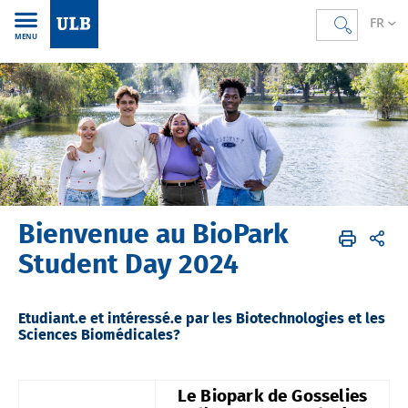
FR
MENU
Bienvenue au BioPark
Accueil
FR
Étudier
Se former
Étudier à Charleroi
Student Day 2024
Etudiant.e et intéressé.e par les Biotechnologies et les
Sciences Biomédicales?
Le Biopark de Gosselies