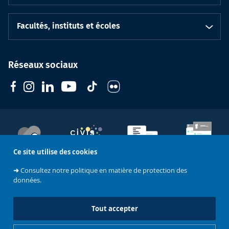
Facultés, instituts et écoles
Réseaux sociaux
Ce site utilise des cookies
Soutenez
l'Université
CIVIS
Contacts
Emploi
➜
Consultez notre politique en matière de protection des
données.
Mentions légales
Tout accepter
Charte de modération - Réseaux sociaux