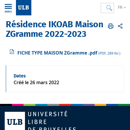
FR
MENU
Résidence IKOAB Maison
Accueil
FR
L'ULB et vous
Vie sur les campus
Logement
ZGramme 2022-2023
FICHE TYPE MAISON ZGramme .pdf
(PDF, 289 Ko )
Dates
Créé le
26 mars 2022