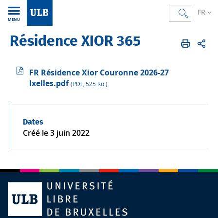
FR
MENU
Résidence XIOR 365
Accueil
FR
L'ULB et vous
Vie sur les campus
Logement
FR Résidence Xior Couronne 2026-27
Ixelles.pdf
(PDF, 525 Ko )
Dates
Créé le
3 juin 2022