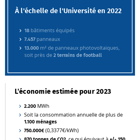
À l'échelle de l'Université en 2022
bâtiments équipés
18
panneaux
7.457
m² de panneaux photovoltaïques,
13.000
soit près de
2 terrains de football
L'économie estimée pour 2023
MWh
2.200
Soit la consommation annuelle de plus de
1.100 ménages
(0,3377€/kWh)
750.000€
ce qui équivaut à
870 tonnes de CO2,
+/- 150