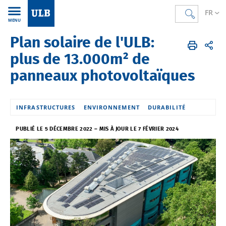
FR
MENU
Plan solaire de l'ULB:
Accueil
FR
L'Université
L'ULB s'engage
Mobilisons nos énergies
plus de 13.000m² de
panneaux photovoltaïques
INFRASTRUCTURES
ENVIRONNEMENT
DURABILITÉ
PUBLIÉ LE 5 DÉCEMBRE 2022
–
MIS À JOUR LE 7 FÉVRIER 2024