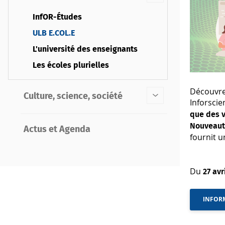
InfOR-Études
ULB E.COL.E
L'université des enseignants
Les écoles plurielles
Découvre
Culture, science, société
Inforscie
que des v
Nouveauté
Actus et Agenda
fournit 
Du
27 avr
INFORM