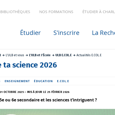
BIBLIOTHÈQUES
NOS FORMATIONS
ÉTUDIER À CHAR
Étudier
S'inscrire
La Rech
R
L'ULB et vous
L'ULB et l'École
ULB E.COL.E
Actualités E.COL.E
 ta science 2026
S
ENSEIGNEMENT
ÉDUCATION
E.COL.E
 31 OCTOBRE 2025
–
MIS À JOUR LE 25 FÉVRIER 2026
5e ou 6e secondaire et les sciences t’intriguent ?