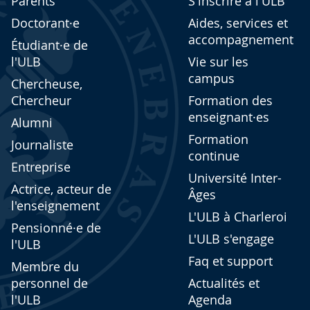
Parents
S'inscrire à l'ULB
Doctorant·e
Aides, services et
accompagnement
Étudiant·e de
l'ULB
Vie sur les
campus
Chercheuse,
Chercheur
Formation des
enseignant·es
Alumni
Formation
Journaliste
continue
Entreprise
Université Inter-
Actrice, acteur de
Âges
l'enseignement
L'ULB à Charleroi
Pensionné·e de
L'ULB s'engage
l'ULB
Faq et support
Membre du
personnel de
Actualités et
l'ULB
Agenda