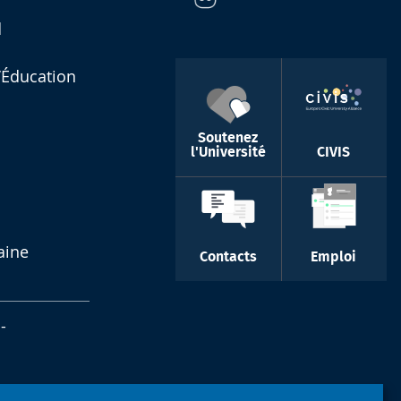
d
l’Éducation
Soutenez
l'Université
CIVIS
aine
Contacts
Emploi
-