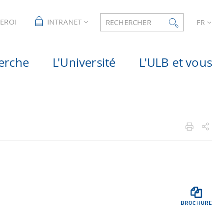
LEROI
INTRANET
RECHERCHER
FR
erche
L'Université
L'ULB et vous

BROCHURE