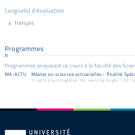
Langue(s) d'évaluation
français
Programmes
Programmes proposant ce cours à la faculté des Scie
MA-ACTU
Master en sciences actuarielles - finalité Spéc
5 crédits [cours magistral: 36h, exercices dirigés: 12h] -