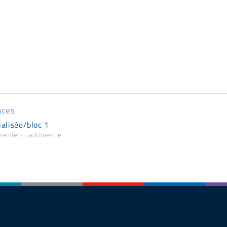
nces
ialisée/bloc 1
 premier quadrimestre