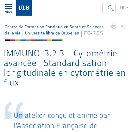
FR
MENU
Accueil
FR
Étudier
Offre de formation
fcsante
Centre de Formation Continue en Santé et Sciences
FC-705
de la vie
Université libre de Bruxelles
IMMUNO-3.2.3 - Cytométrie
avancée : Standardisation
longitudinale en cytométrie en
flux
Accroche
Un atelier conçu et animé par
l'Association Française de
introductive