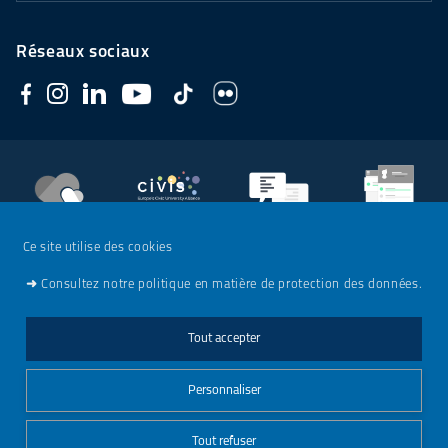
Réseaux sociaux
Soutenez
l'Université
CIVIS
Contacts
Emploi
Ce site utilise des cookies
➜
Consultez notre politique en matière de protection des données.
Mentions légales
Tout accepter
Charte de modération - Réseaux sociaux
Personnaliser
Gestionnaire de cookies
Call
Accéder
Tout refuser