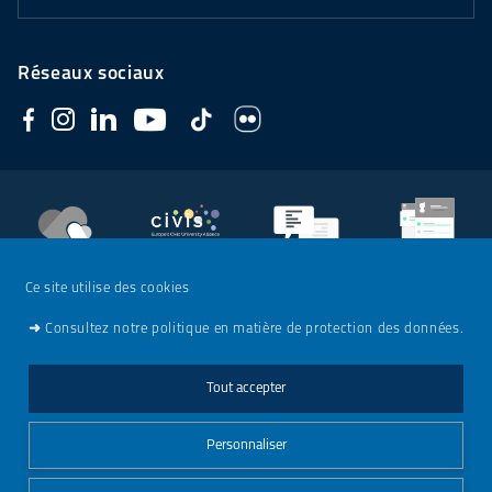
Réseaux sociaux
Soutenez
l'Université
CIVIS
Contacts
Emploi
Ce site utilise des cookies
➜
Consultez notre politique en matière de protection des données.
Mentions légales
Tout accepter
Charte de modération - Réseaux sociaux
Personnaliser
Gestionnaire de cookies