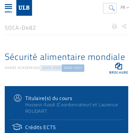
FR
MENU
Accueil
FR
Étudier
Offre de formation
UE
SOCA-D482
Sécurité alimentaire mondiale

ANNÉE ACADÉMIQUE
2025-2026
2026-2027
BROCHURE
Titulaire(s) du cours
Hossein Azadi (Coordonnateur) et Laurence
ROUDART
Crédits ECTS