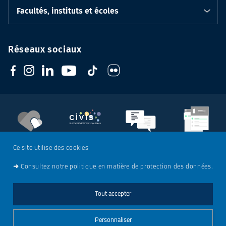
Facultés, instituts et écoles
Réseaux sociaux
Soutenez
l'Université
CIVIS
Contacts
Emploi
Ce site utilise des cookies
➜
Consultez notre politique en matière de protection des données.
Mentions légales
Tout accepter
Charte de modération - Réseaux sociaux
Personnaliser