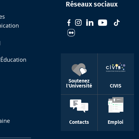
Réseaux sociaux
es
nication
d
l’Éducation
Soutenez
l'Université
CIVIS
aine
Contacts
Emploi