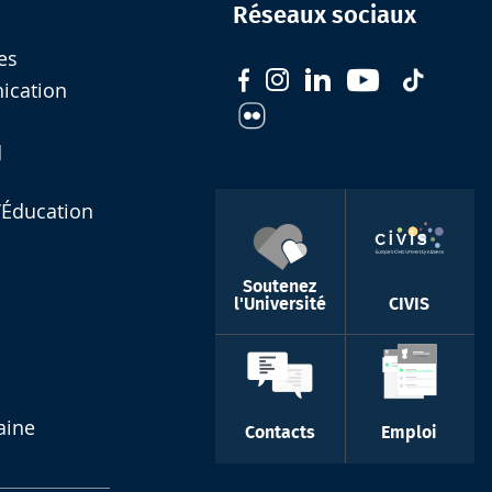
Réseaux sociaux
es
nication
d
l’Éducation
Soutenez
l'Université
CIVIS
aine
Contacts
Emploi