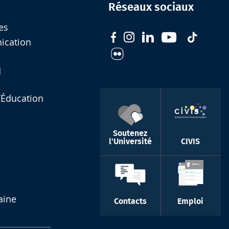
Réseaux sociaux
es
nication
d
l’Éducation
Soutenez
l'Université
CIVIS
aine
Contacts
Emploi