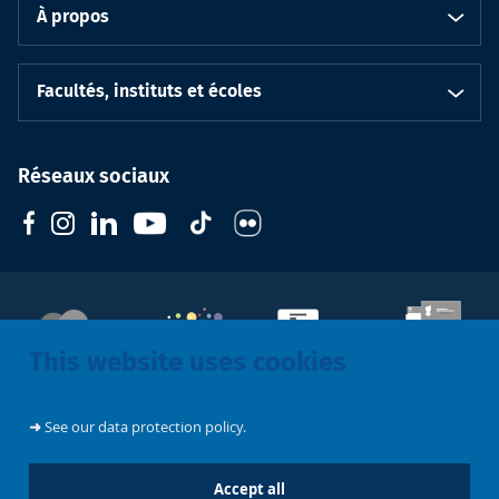
À propos
Facultés, instituts et écoles
Réseaux sociaux
This website uses cookies
Soutenez
l'Université
CIVIS
Contacts
Emploi
➜
See our data protection policy.
Mentions légales
Accept all