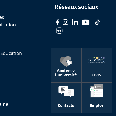
Réseaux sociaux
es
nication
d
l’Éducation
Soutenez
l'Université
CIVIS
aine
Contacts
Emploi