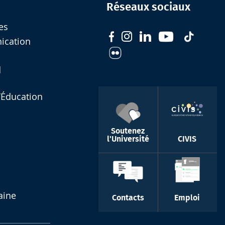
Réseaux sociaux
es
nication
d
l’Éducation
Soutenez
l'Université
CIVIS
aine
Contacts
Emploi