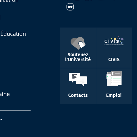
d
l’Éducation
Soutenez
l'Université
CIVIS
aine
Contacts
Emploi
-