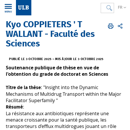
FR
MENU
Kyo COPPIETERS ' T
Accueil
FR
La Recherche
Devenir chercheur, chercheuse
Doctorat
WALLANT - Faculté des
Sciences
PUBLIÉ LE 3 OCTOBRE 2025
–
MIS À JOUR LE 3 OCTOBRE 2025
Soutenance publique de thèse en vue de
l'obtention du grade de doctorat en Sciences
: "Insight into the Dynamic
Titre de la thèse
Mechanisms of Multidrug Transport within the Major
Facilitator Superfamily "
:
Résumé
La résistance aux antibiotiques représente une
menace croissante pour la santé publique, les
transporteurs d’efflux multidrogues jouant un rôle