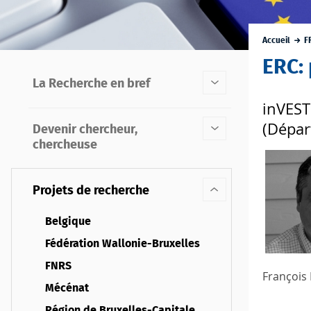
Accueil
F
ERC: 
La Recherche en bref
inVEST
(Dépar
Devenir chercheur,
chercheuse
Projets de recherche
Belgique
Fédération Wallonie-Bruxelles
FNRS
François 
Mécénat
Région de Bruxelles-Capitale