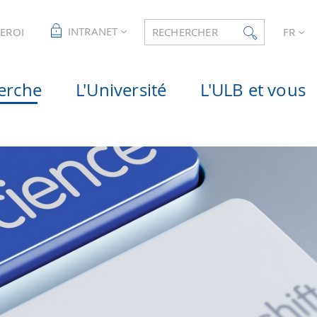
INTRANET
LEROI
RECHERCHER
FR
erche
L'Université
L'ULB et vous