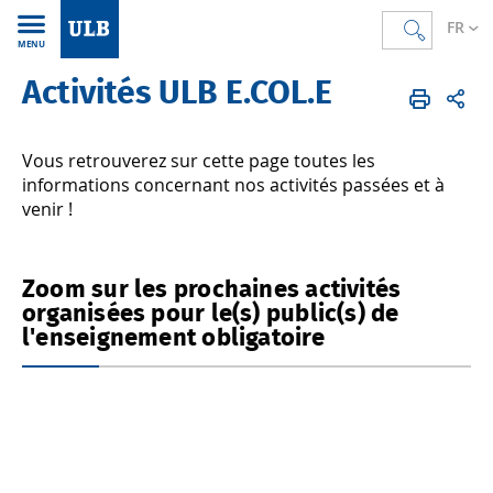
FR
MENU
Activités ULB E.COL.E
Accueil
FR
L'ULB et vous
L'ULB et l'École
ULB E.COL.E
Vous retrouverez sur cette page toutes les
informations concernant nos activités passées et à
venir !
Zoom sur les prochaines activités
organisées pour le(s) public(s) de
l'enseignement obligatoire