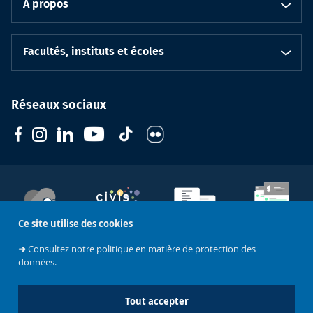
À propos
Facultés, instituts et écoles
Réseaux sociaux
Ce site utilise des cookies
Soutenez
l'Université
CIVIS
Contacts
Emploi
➜
Consultez notre politique en matière de protection des
données.
Mentions légales
Tout accepter