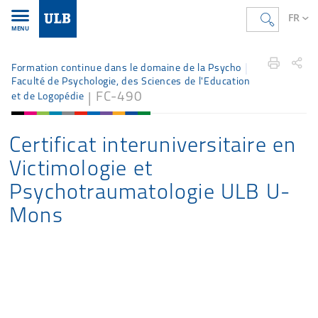
FR
MENU
Accueil
FR
Étudier
Offre de formation
fcpsycho
Formation continue dans le domaine de la Psycho
Faculté de Psychologie, des Sciences de l'Education
FC-490
et de Logopédie
Certificat interuniversitaire en
Victimologie et
Psychotraumatologie ULB U-
Mons
Présentation