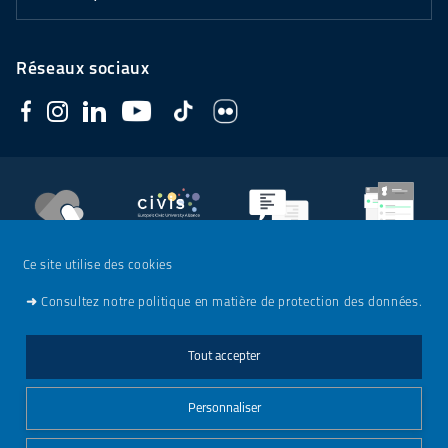
Réseaux sociaux
Soutenez
l'Université
CIVIS
Contacts
Emploi
Ce site utilise des cookies
➜
Consultez notre politique en matière de protection des données.
Mentions légales
Tout accepter
Charte de modération - Réseaux sociaux
Personnaliser
Gestionnaire de cookies