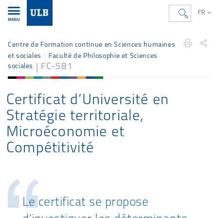
FR
MENU
Accueil
FR
Étudier
Offre de formation
fcschs
Centre de Formation continue en Sciences humaines
et sociales
Faculté de Philosophie et Sciences
FC-581
sociales
Certificat d’Université en
Stratégie territoriale,
Microéconomie et
Compétitivité
Accroche
Le certificat se propose