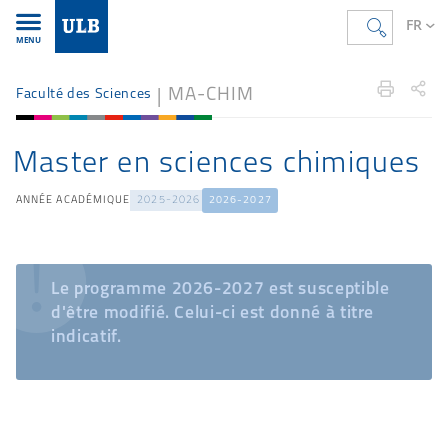
FR
MENU
Accueil
FR
Étudier
Offre de formation
sciences
MA-CHIM
Faculté des Sciences
Master en sciences chimiques
ANNÉE ACADÉMIQUE
2025-2026
2026-2027
Le programme 2026-2027 est susceptible
d'être modifié. Celui-ci est donné à titre
indicatif.