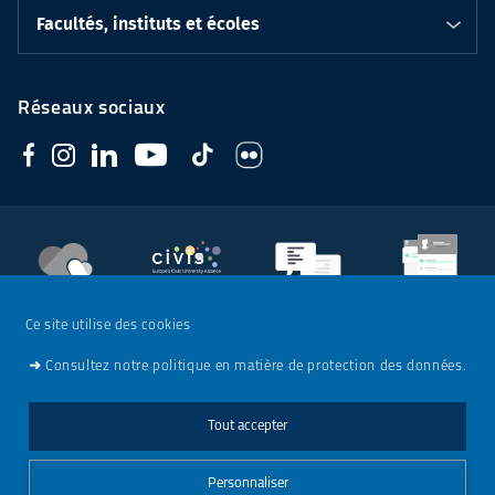
Facultés, instituts et écoles
Réseaux sociaux
Soutenez
l'Université
CIVIS
Contacts
Emploi
Ce site utilise des cookies
➜
Consultez notre politique en matière de protection des données.
Mentions légales
Tout accepter
Charte de modération - Réseaux sociaux
Personnaliser