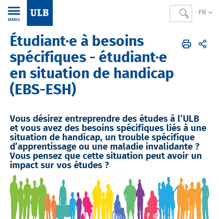
FR
MENU
Étudiant·e à besoins
Accueil
FR
Étudier
Aides, services et accompagnement
Accompagnement des étudiants à besoin spécifique
spécifiques - étudiant·e
Étudiants en situation de handicap
en situation de handicap
(EBS-ESH)
Vous désirez entreprendre des études à l’ULB
et vous avez des besoins spécifiques liés à une
situation de handicap, un trouble spécifique
d’apprentissage ou une maladie invalidante ?
Vous pensez que cette situation peut avoir un
impact sur vos études ?