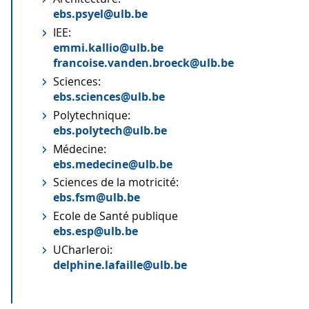
ebs.psyel@ulb.be
IEE:
emmi.kallio@ulb.be
francoise.vanden.broeck@ulb.be
Sciences:
ebs.sciences@ulb.be
Polytechnique:
ebs.polytech@ulb.be
Médecine:
ebs.medecine@ulb.be
Sciences de la motricité:
ebs.fsm@ulb.be
Ecole de Santé publique
ebs.esp@ulb.be
UCharleroi:
delphine.lafaille@ulb.be