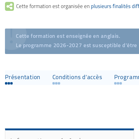
Cette formation est organisée en
plusieurs finalités di
Cette formation est enseignée en anglais.
Le programme 2026-2027 est susceptible d'être mod
Accéder
Présentation
Conditions d’accès
Progra
aux
sections
de
Présentation
la
fiche
Détails