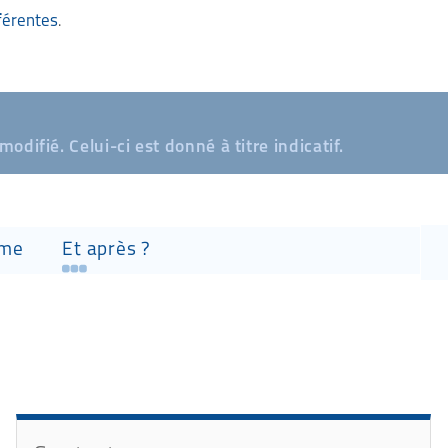
fférentes
.
ifié. Celui-ci est donné à titre indicatif.
Ca
mme
Et après ?
to
ac