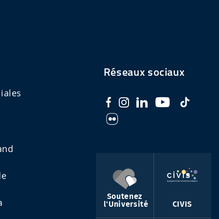
Réseaux sociaux
iales
and
de
Soutenez
a
l'Université
CIVIS