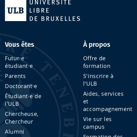
Vous êtes
À propos
Futur·e
Offre de
étudiant·e
formation
Parents
S'inscrire à
l'ULB
Doctorant·e
Aides, services
Étudiant·e de
et
l'ULB
accompagnement
Chercheuse,
Vie sur les
Chercheur
campus
Alumni
Formation des