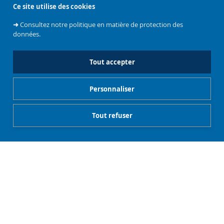
Facultés, instituts et écoles
Ce site utilise des cookies
➜
Consultez notre politique en matière de protection des
données.
Réseaux sociaux
Tout accepter
Personnaliser
Tout refuser
Soutenez
l'Université
CIVIS
Contacts
Emploi
Mentions légales
Charte de modération - Réseaux sociaux